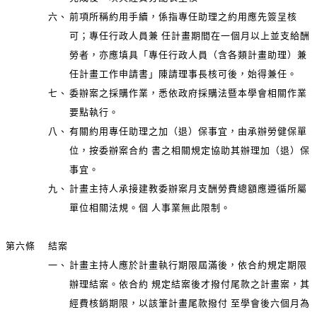
六、
前項所稱約用手續，係指專任助理之約用應先簽呈核
可；專任行政人員兼 任計畫期間在一個月以上並支給酬
勞者，亦應填具「專任行政人員（含各類計畫助理）兼
任計畫工作申請書」陳請理事長核可後，始得兼任。
七、
委辦案之採購作業，悉依政府採購法暨本學會相關作業
要點執行。
八、
有關約用專任助理之加（退）保事宜，由承辦勞健保單
位，按委辦案合約 書之相關規定協助其辦理加（退）保
事宜。
九、
計畫主持人承接建教委辦案月支酬勞費總額應遵循所屬
單位相關法規。個 人事業無此限制。
第六條
結案
一、
計畫主持人應於計畫執行期限屆滿後，依合約規定期限
辦理結案。依合約 規定結案後才撥付尾款之計畫案，其
經費核銷期限，以該筆計畫尾款撥付 至學會後六個月為