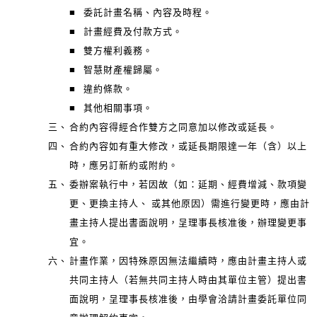
■
委託計畫名稱、內容及時程。
■
計畫經費及付款方式。
■
雙方權利義務。
■
智慧財產權歸屬。
■
違約條款。
■
其他相關事項。
三、
合約內容得經合作雙方之同意加以修改或延長。
四、
合約內容如有重大修改，或延長期限達一年（含）以上
時，應另訂新約或附約。
五、
委辦案執行中，若因故（如：延期、經費增減、款項變
更、更換主持人、 或其他原因）需進行變更時，應由計
畫主持人提出書面說明，呈理事長核准後，辦理變更事
宜。
六、
計畫作業，因特殊原因無法繼續時，應由計畫主持人或
共同主持人（若無共同主持人時由其單位主管）提出書
面說明，呈理事長核准後，由學會洽請計畫委託單位同