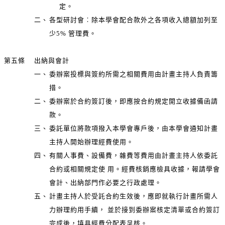
定。
二、
各型研討會︰除本學會配合款外之各項收入總額加列至
少5% 管理費。
第五條
出納與會計
一、
委辦案投標與簽約所需之相關費用由計畫主持人負責籌
措。
二、
委辦案於合約簽訂後，即應按合約規定開立收據備函請
款。
三、
委託單位將款項撥入本學會專戶後，由本學會通知計畫
主持人開始辦理經費使用。
四、
有關人事費、設備費，雜費等費用由計畫主持人依委託
合約或相關規定使 用。經費核銷應檢具收據，報請學會
會計、出納部門作必要之行政處理。
五、
計畫主持人於受託合約生效後，應即就執行計畫所需人
力辦理約用手續， 並於接到委辦案核定清單或合約簽訂
完成後，填具經費分配表呈核。