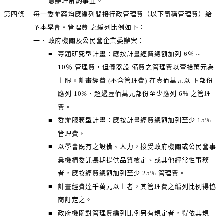
意辦理解約事宜。
第四條
每一委辦案均應編列間接行政管理費（以下簡稱管理費）給
予本學會。管理費 之編列比例如下：
一、
政府機關及公民營企業委辦案：
■
專題研究型計畫：應按計畫經費總額加列 6％ ~
10％ 管理費，但儀器設 備費之管理費以壹拾萬元為
上限。計畫經費 (不含管理費) 在壹佰萬元以 下部份
應列 10%、超過壹佰萬元部份至少應列 6% 之管理
費。
■
委辦服務型計畫：應按計畫經費總額加列至少 15%
管理費。
■
以學會既有之設備、人力，接受政府機關或公民營事
業機構委託長期提供品質檢定、或其他經常性事務
者，應按經費總額加列至少 25% 管理費。
■
計畫經費達千萬元以上者，其管理費之編列比例得協
商訂定之。
■
政府機關對管理費編列比例另有規定者，得依其規