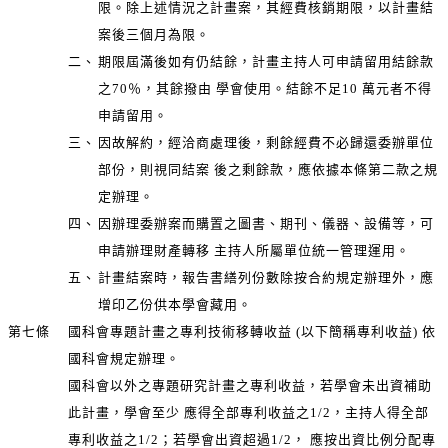
限。除上述情況之計畫案，其經費核銷期限，以計畫結
案後三個月為限。
二、
期限屆滿後如有仍結餘，計畫主持人可申請留用結餘款
之70％，其餘撥由 學會使用。結餘不足10 萬元者不得
申請留用。
三、
因故解約，經洽商處理後，剩餘經費不必歸還委辦單位
部份，則視同結案 後之剩餘款，應依據本條第二款之規
定辦理。
四、
因辦理委辦案而購置之圖書、期刊、儀器、設備等，可
申請辦理財產轉移 主持人所屬單位統一管理運用。
五、
計畫結案時，報告書繕列份數除按合約規定辦理外，應
增印乙份供本學會藏用。
第七條
國科會專題計畫之專利技術移轉收益 (以下簡稱專利收益) 依
國科會規定辦理。
國科會以外之專題研究計畫之專利收益，若學會未出資補助
此計畫，學會至少 應得全部專利收益之1/2，主持人得全部
專利收益之1/2；若學會出資超過1/2， 應按出資比例分配專