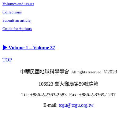
Volumes and issues
Collections
Submit an article
Guide for Authors
▶ Volume 1 – Volume 37
TOP
中華民國地球科學學會
©2023
All rights reserved.
106923 臺大郵局第59號信箱
Tel: +886-2-2363-2583 Fax: +886-2-8369-1297
E-mail:
tcgu@tcgu.org.tw